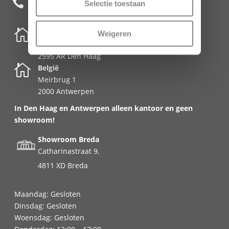
+31 85 482 0020

Selectie toestaan

Nederland
Weigeren
Schenkkade 50k
2595 AR Den Haag

België
Meirbrug 1
2000 Antwerpen
In Den Haag en Antwerpen alleen kantoor en geen
showroom!
Showroom Breda
Catharinastraat 9,
4811 XD Breda
Maandag: Gesloten
Dinsdag: Gesloten
Woensdag: Gesloten