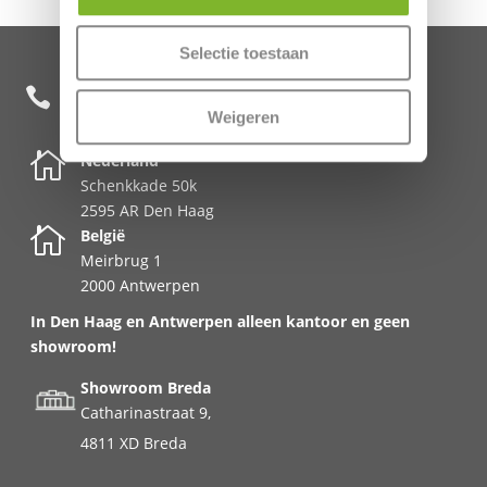
Selectie toestaan
+31 85 482 0020

Weigeren

Nederland
Schenkkade 50k
2595 AR Den Haag

België
Meirbrug 1
2000 Antwerpen
In Den Haag en Antwerpen alleen kantoor en geen
showroom!
Showroom Breda
Catharinastraat 9,
4811 XD Breda