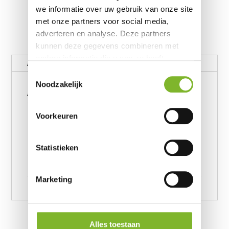
we informatie over uw gebruik van onze site
met onze partners voor social media,
adverteren en analyse. Deze partners
kunnen deze gegevens combineren met
andere informatie die u aan ze heeft
Aanvullende informatie
verstrekt of die ze hebben verzameld op
Toestemmingsselectie
basis van uw gebruik van hun services.
Noodzakelijk
Aanvullende informatie
Beauty Skin Care
Voorkeuren
Dekbedovertrek Wit 140 x
220, Beauty Skin Care
Afmeting
Dekbedovertrek Wit 200 x
Statistieken
220, Beauty Skin Care
Dekbedovertrek Wit 240×220
Marketing
Alles toestaan