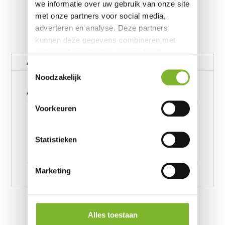
we informatie over uw gebruik van onze site
met onze partners voor social media,
adverteren en analyse. Deze partners
kunnen deze gegevens combineren met
andere informatie die u aan ze heeft
Aanvullende informatie
verstrekt of die ze hebben verzameld op
Toestemmingsselectie
basis van uw gebruik van hun services.
Noodzakelijk
Aanvullende informatie
Voorkeuren
Bamboo Touch Olive Groen
140 x 220, Bamboo Touch
Afmeting
Olive Groen 200 x 220,
Statistieken
Bamboo Touch Olive Groen
240 x 220
Marketing
Alles toestaan