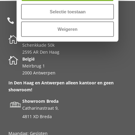
Selectie toestaan
+31 85 482 0020

Weigeren

Nederland
Schenkkade 50k
2595 AR Den Haag

België
Meirbrug 1
2000 Antwerpen
In Den Haag en Antwerpen alleen kantoor en geen
showroom!
Showroom Breda
Catharinastraat 9,
4811 XD Breda
Maandag: Gesloten